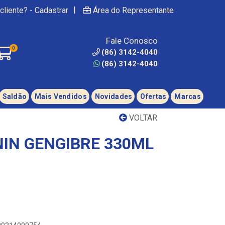
|
cliente? - Cadastrar
Área do Representante
Fale Conosco
0
(86) 3142-4040
(86) 3142-4040
Saldão
Mais Vendidos
Novidades
Ofertas
Marcas
VOLTAR
IN GENGIBRE 330ML