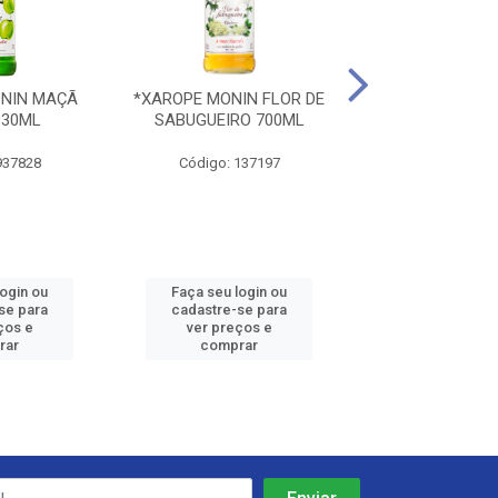
NIN MAÇÃ
*XAROPE MONIN FLOR DE
*XAROPE M
330ML
SABUGUEIRO 700ML
TANGERINA 
937828
Código: 137197
Código: 43
login ou
Faça seu login ou
Faça seu log
se para
cadastre-se para
cadastre-se 
ços e
ver preços e
ver preços
rar
comprar
comprar