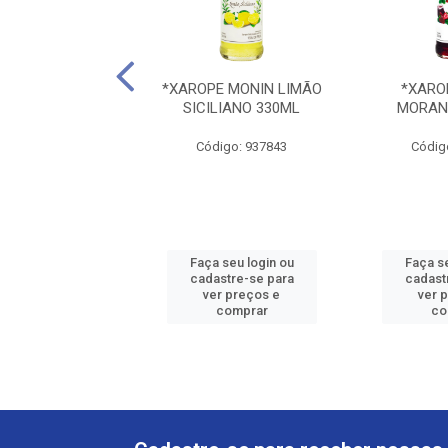
PE MONIN MAÇÃ
*XAROPE MONIN LIMÃO
*XARO
RDE 700ML
SICILIANO 330ML
MORAN
ódigo: 2956
Código: 937843
Códig
 seu login ou
Faça seu login ou
Faça se
astre-se para
cadastre-se para
cadast
er preços e
ver preços e
ver 
comprar
comprar
co