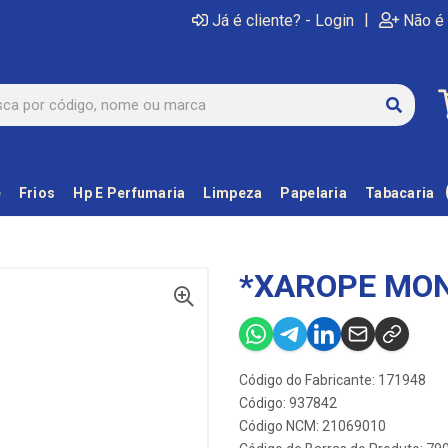
|
Já é cliente? - Login
Não é 
e
Frios
Hp E Perfumaria
Limpeza
Papelaria
Tabacaria
*XAROPE MON
Código do Fabricante: 171948
Código: 937842
Código NCM: 21069010