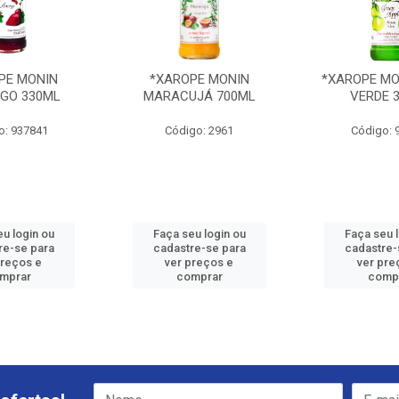
PE MONIN
*XAROPE MONIN
*XAROPE MO
GO 330ML
MARACUJÁ 700ML
VERDE 
o: 937841
Código: 2961
Código: 
u login ou
Faça seu login ou
Faça seu 
re-se para
cadastre-se para
cadastre-
preços e
ver preços e
ver pre
mprar
comprar
comp