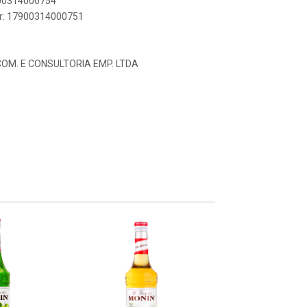
900314000754
er: 17900314000751
 COM. E CONSULTORIA EMP. LTDA