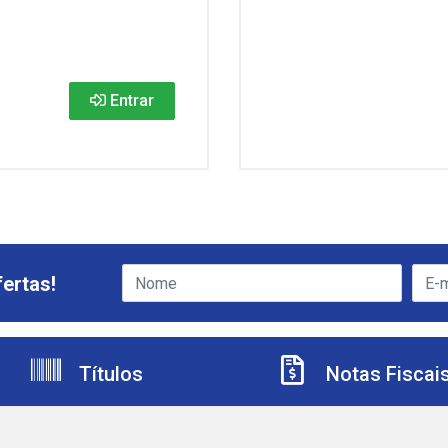
Entrar
ertas!
Títulos
Notas Fiscai