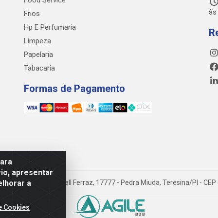
Food Service
às
Frios
Hp E Perfumaria
R
Limpeza
Papelaria
Tabacaria
Formas de Pagamento
para
io, apresentar
elhorar a
venida Prefeito Wall Ferraz, 17777 - Pedra Miuda, Teresina/PI - CE
e Cookies