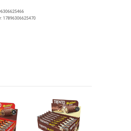
896306625466
er: 17896306625470