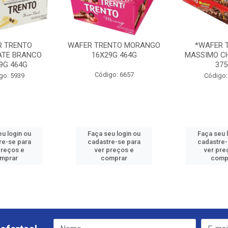
R TRENTO
WAFER TRENTO MORANGO
*WAFER 
ATE BRANCO
16X29G 464G
MASSIMO C
9G 464G
37
Código: 6657
go: 5939
Código:
eu login ou
Faça seu login ou
Faça seu 
re-se para
cadastre-se para
cadastre-
preços e
ver preços e
ver pre
mprar
comprar
comp