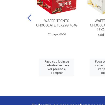
 TRENTO DARK
WAFER TRENTO
WAFE
X29G 464G
CHOCOLATE 16X29G 464G
CHOCOL
16X2
ódigo: 6279
Código: 6656
Códi
 seu login ou
Faça seu login ou
Faça s
astre-se para
cadastre-se para
cadast
er preços e
ver preços e
ver 
comprar
comprar
co