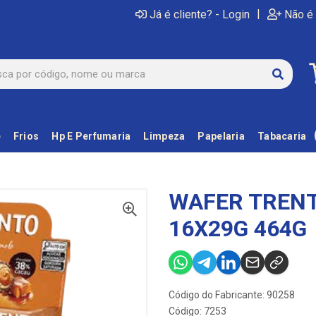
|
Já é cliente? - Login
Não é 
e
Frios
Hp E Perfumaria
Limpeza
Papelaria
Tabacaria
WAFER TREN
16X29G 464G
Código do Fabricante: 90258
Código: 7253