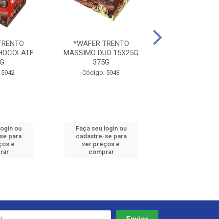
TRENTO
*WAFER TRENTO
WAFER TRENT
HOCOLATE
MASSIMO DUO 15X25G
16X29G 4
5G
375G
Código: 59
 5942
Código: 5943
login ou
Faça seu login ou
Faça seu log
se para
cadastre-se para
cadastre-se
ços e
ver preços e
ver preços
rar
comprar
compra