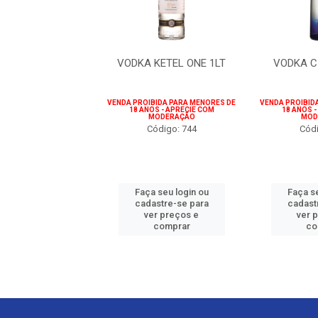
A KETEL ONE
VODKA KETEL ONE 1LT
VODKA C
CAL GRAPEFRUIT
750ML
VENDA PROIBIDA PARA MENORES DE
VENDA PROIBID
BIDA PARA MENORES DE
18 ANOS - APRECIE COM
18 ANOS 
OS - APRECIE COM
MODERAÇÃO
MOD
MODERAÇÃO
Código: 744
Códi
ódigo: 2210
Faça seu login ou
Faça se
 seu login ou
cadastre-se para
cadast
astre-se para
ver preços e
ver 
er preços e
comprar
co
comprar