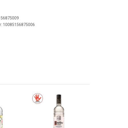
5156875009
er: 10085156875006