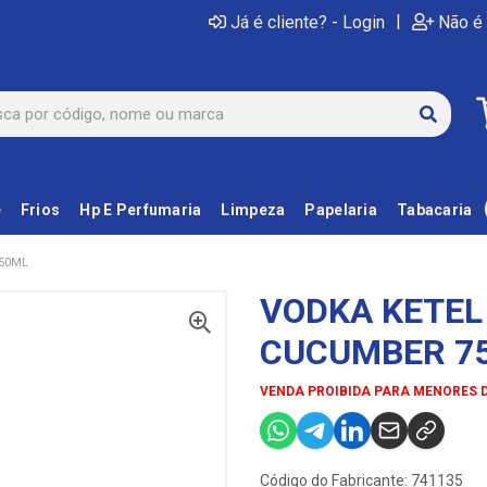
|
Já é cliente? - Login
Não é 
e
Frios
Hp E Perfumaria
Limpeza
Papelaria
Tabacaria
50ML
VODKA KETEL
CUCUMBER 7
VENDA PROIBIDA PARA MENORES 
Código do Fabricante: 741135