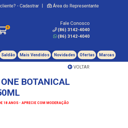
|
cliente? - Cadastrar
Área do Representante
Fale Conosco
0
(86) 3142-4040
(86) 3142-4040
Saldão
Mais Vendidos
Novidades
Ofertas
Marcas
VOLTAR
 ONE BOTANICAL
50ML
DE 18 ANOS - APRECIE COM MODERAÇÃO