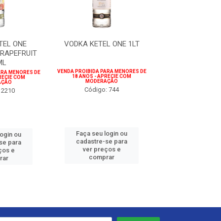
TEL ONE
VODKA KETEL ONE 1LT
VODKA CIROC
RAPEFRUIT
ML
VENDA PROIBIDA PARA MENORES DE
VENDA PROIBIDA PARA
ARA MENORES DE
18 ANOS - APRECIE COM
18 ANOS - APREC
RECIE COM
MODERAÇÃO
MODERAÇÃ
AÇÃO
Código: 744
Código: 6
 2210
Faça seu login ou
Faça seu log
login ou
cadastre-se para
cadastre-se 
se para
ver preços e
ver preços
ços e
comprar
comprar
rar