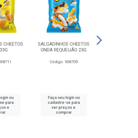
S CHEETOS
SALGADINHOS CHEETOS
SALGADINHOS 
 33G
ONDA REQUEIJÃO 23G
BOLA 34
938711
Código: 938709
Código: 93
login ou
Faça seu login ou
Faça seu log
se para
cadastre-se para
cadastre-se
ços e
ver preços e
ver preços
rar
comprar
compra