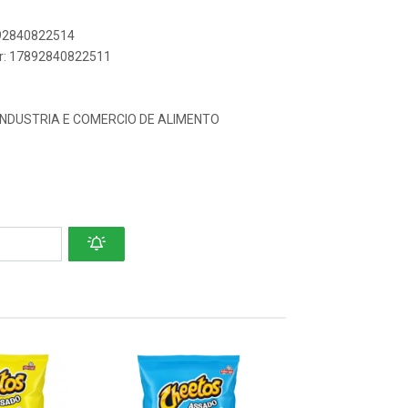
892840822514
er: 17892840822511
INDUSTRIA E COMERCIO DE ALIMENTO