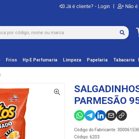
|
Já é cliente? - Login
Não é 
e
Frios
Hp E Perfumaria
Limpeza
Papelaria
Tabacaria
G
SALGADINHOS
PARMESÃO 9
Código do Fabricante: 30006153
Código: 6203