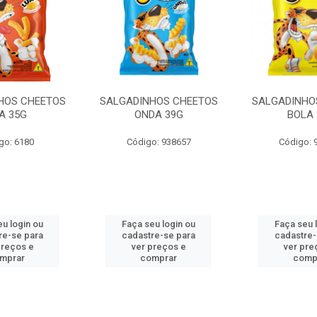
HOS CHEETOS
SALGADINHOS CHEETOS
SALGADINHO
A 35G
ONDA 39G
BOLA
go: 6180
Código: 938657
Código: 
eu login ou
Faça seu login ou
Faça seu 
re-se para
cadastre-se para
cadastre-
preços e
ver preços e
ver pre
mprar
comprar
comp