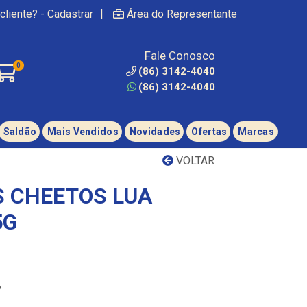
|
cliente? - Cadastrar
Área do Representante
Fale Conosco
0
(86) 3142-4040
(86) 3142-4040
Saldão
Mais Vendidos
Novidades
Ofertas
Marcas
VOLTAR
 CHEETOS LUA
5G
6