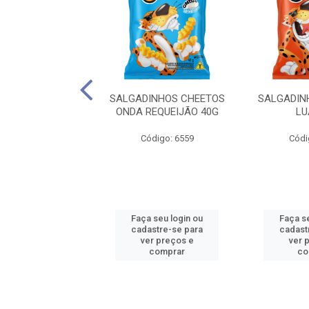
INHOS CHEETOS
SALGADINHOS CHEETOS
SALGADIN
LUA 143G
ONDA REQUEIJÃO 40G
LU
ódigo: 6179
Código: 6559
Códi
 seu login ou
Faça seu login ou
Faça s
astre-se para
cadastre-se para
cadast
er preços e
ver preços e
ver 
comprar
comprar
co