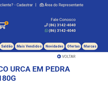
|
cliente? - Cadastrar
Área do Representante
Fale Conosco
0
(86) 3142-4040
(86) 3142-4040
Saldão
Mais Vendidos
Novidades
Ofertas
Marcas
VOLTAR
CO URCA EM PEDRA
180G