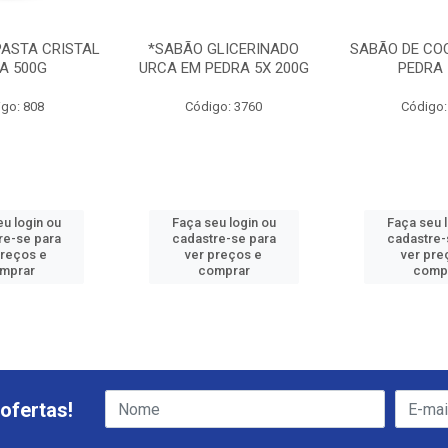
PASTA CRISTAL
*SABÃO GLICERINADO
SABÃO DE CO
A 500G
URCA EM PEDRA 5X 200G
PEDRA 
go: 808
Código: 3760
Código:
u login ou
Faça seu login ou
Faça seu 
re-se para
cadastre-se para
cadastre-
preços e
ver preços e
ver pre
mprar
comprar
comp
ofertas!