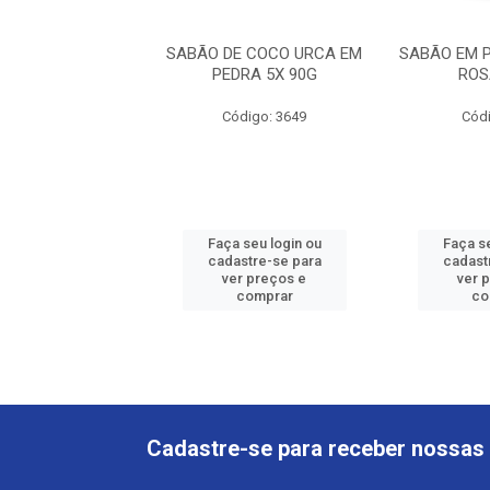
E COCO URCA EM
SABÃO DE COCO URCA EM
SABÃO EM 
EDRA 180G
PEDRA 5X 90G
ROS
ódigo: 3650
Código: 3649
Códi
 seu login ou
Faça seu login ou
Faça se
astre-se para
cadastre-se para
cadast
er preços e
ver preços e
ver 
comprar
comprar
co
Cadastre-se para receber nossas 