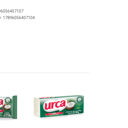
896056407107
er: 17896056407104