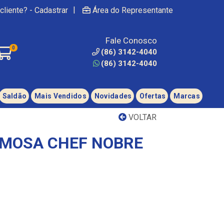
|
cliente? - Cadastrar
Área do Representante
Fale Conosco
0
(86) 3142-4040
(86) 3142-4040
Saldão
Mais Vendidos
Novidades
Ofertas
Marcas
VOLTAR
EMOSA CHEF NOBRE