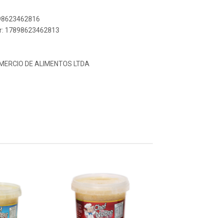
898623462816
er: 17898623462813
OMERCIO DE ALIMENTOS LTDA