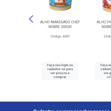
URRI CHEF NOBRE
ALHO AMASSADO CHEF
ALHO P
35GR
NOBRE 200GR
NOBR
digo: 936340
Código: 6287
Códi
 seu login ou
Faça seu login ou
Faça s
astre-se para
cadastre-se para
cadast
er preços e
ver preços e
ver 
comprar
comprar
co