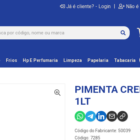
|
Já é cliente? - Login
Não é 
e
Frios
Hp E Perfumaria
Limpeza
Papelaria
Tabacaria
PIMENTA CR
1LT
Código do Fabricante: 50039
Código: 7285