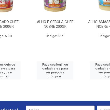
ICADO CHEF
ALHO E CEBOLA CHEF
ALHO AMAS
E 200GR
NOBRE 200GR
NOBRE 
go: 5953
Código: 6671
Código:
eu login ou
Faça seu login ou
Faça seu 
re-se para
cadastre-se para
cadastre-
preços e
ver preços e
ver pre
mprar
comprar
comp