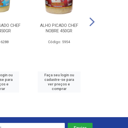
SADO CHEF
ALHO PICADO CHEF
ALHO E CEBOL
450GR
NOBRE 450GR
NOBRE 45
 6288
Código: 5954
Código: 62
login ou
Faça seu login ou
Faça seu log
se para
cadastre-se para
cadastre-se
ços e
ver preços e
ver preços
rar
comprar
compra