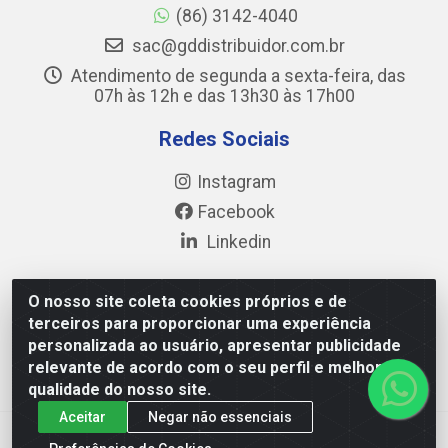
(86) 3142-4040
sac@gddistribuidor.com.br
Atendimento de segunda a sexta-feira, das
07h às 12h e das 13h30 às 17h00
Redes Sociais
Instagram
Facebook
Linkedin
O nosso site coleta cookies próprios e de
terceiros para proporcionar uma experiência
GD DISTRIBUIDOR DE ALIMENTOS LTDA - Avenida
personalizada ao usuário, apresentar publicidade
Prefeito Wall Ferraz, 17777 - Pedra Miuda, Teresina/PI -
relevante de acordo com o seu perfil e melhorar a
CEP 64.038-030 - CNPJ 35.284.321/0001-40
qualidade do nosso site.
Aceitar
Negar não essenciais