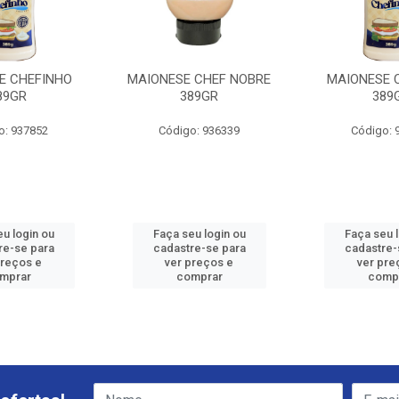
E CHEFINHO
MAIONESE CHEF NOBRE
MAIONESE 
89GR
389GR
389
o: 937852
Código: 936339
Código: 
u login ou
Faça seu login ou
Faça seu 
re-se para
cadastre-se para
cadastre-
preços e
ver preços e
ver pre
mprar
comprar
comp