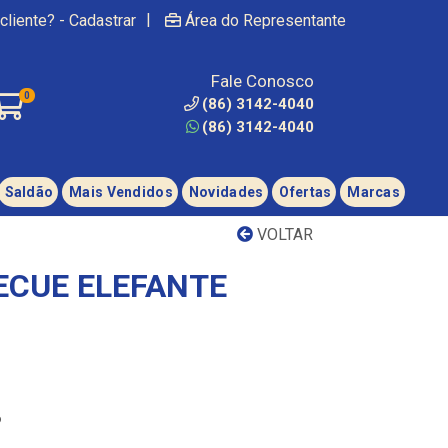
|
cliente? - Cadastrar
Área do Representante
Fale Conosco
0
(86) 3142-4040
(86) 3142-4040
Saldão
Mais Vendidos
Novidades
Ofertas
Marcas
VOLTAR
CUE ELEFANTE
6