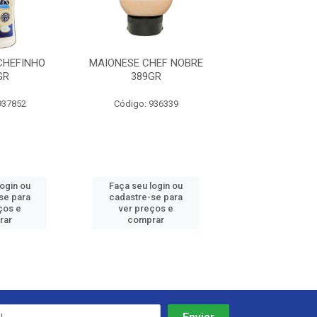
CHEFINHO
MAIONESE CHEF NOBRE
MAIONESE CH
GR
389GR
389GR
937852
Código: 936339
Código: 937
login ou
Faça seu login ou
Faça seu log
se para
cadastre-se para
cadastre-se 
ços e
ver preços e
ver preços
rar
comprar
comprar