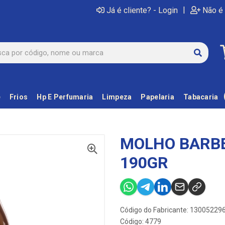
|
Já é cliente? - Login
Não é 
e
Frios
Hp E Perfumaria
Limpeza
Papelaria
Tabacaria
MOLHO BARBE
190GR
Código do Fabricante: 13005229
Código: 4779