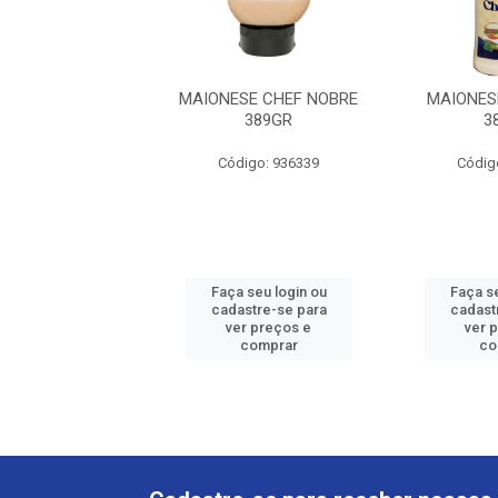
ESE CHEFINHO
MAIONESE CHEF NOBRE
MAIONES
389GR
389GR
3
digo: 937852
Código: 936339
Códig
 seu login ou
Faça seu login ou
Faça se
astre-se para
cadastre-se para
cadast
er preços e
ver preços e
ver 
comprar
comprar
co