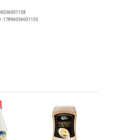
896036001158
er: 17896036001155