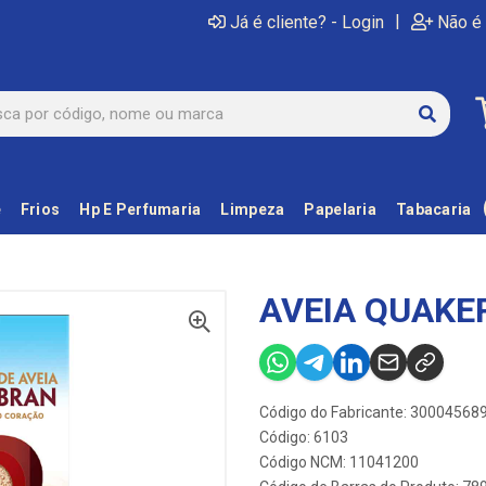
|
Já é cliente? - Login
Não é 
e
Frios
Hp E Perfumaria
Limpeza
Papelaria
Tabacaria
AVEIA QUAKE
Código do Fabricante: 30004568
Código: 6103
Código NCM: 11041200