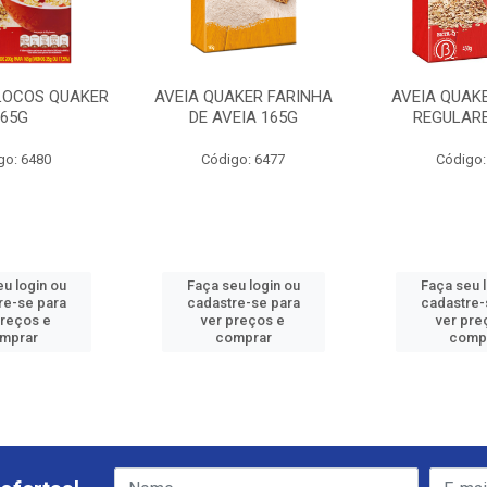
FLOCOS QUAKER
AVEIA QUAKER FARINHA
AVEIA QUAK
165G
DE AVEIA 165G
REGULARE
go: 6480
Código: 6477
Código:
u login ou
Faça seu login ou
Faça seu 
re-se para
cadastre-se para
cadastre-
preços e
ver preços e
ver pre
mprar
comprar
comp