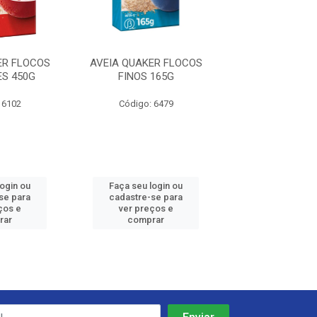
ER FLOCOS
AVEIA QUAKER FLOCOS
AVEIA EM FLOCO
S 450G
FINOS 165G
165G
 6102
Código: 6479
Código: 64
login ou
Faça seu login ou
Faça seu log
se para
cadastre-se para
cadastre-se 
ços e
ver preços e
ver preços
rar
comprar
comprar