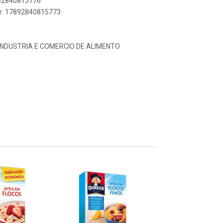
892840815776
er: 17892840815773
INDUSTRIA E COMERCIO DE ALIMENTO