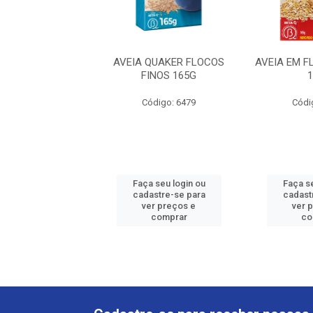
QUAKER FLOCOS
AVEIA QUAKER FLOCOS
AVEIA EM 
ULARES 450G
FINOS 165G
ódigo: 6102
Código: 6479
Códi
 seu login ou
Faça seu login ou
Faça se
astre-se para
cadastre-se para
cadast
er preços e
ver preços e
ver 
comprar
comprar
co