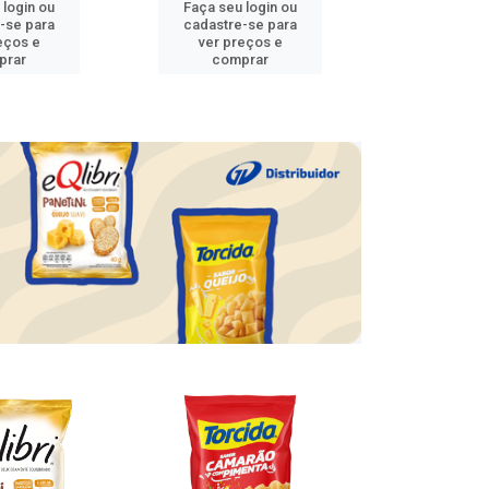
 login ou
Faça seu login ou
Faça seu 
-se para
cadastre-se para
cadastre
eços e
ver preços e
ver pr
prar
comprar
comp