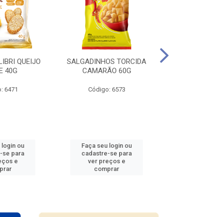
LIBRI QUEIJO
SALGADINHOS TORCIDA
SALGADINHO
E 40G
CAMARÃO 60G
CEBOL
: 6471
Código: 6573
Código
 login ou
Faça seu login ou
Faça seu 
-se para
cadastre-se para
cadastre
eços e
ver preços e
ver pr
prar
comprar
comp