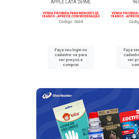
NTO 35G
APPLE LATA 269ML
96
o: 5896
VENDA PROIBIDA PARA MENORES DE
VENDA PROIBIDA
18 ANOS - APRECIE COM MODERAÇÃO
18 ANOS - APREC
Código: 5634
Códig
u login ou
Faça seu login ou
Faça seu
e-se para
cadastre-se para
cadastr
reços e
ver preços e
ver p
mprar
comprar
com