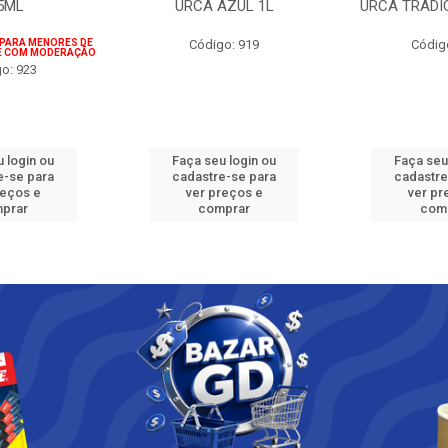
5ML
URCA AZUL 1L
URCA TRADI
 PARA MENORES DE
Código: 919
Códig
IE COM MODERAÇÃO
o: 923
 login ou
Faça seu login ou
Faça seu
e-se para
cadastre-se para
cadastre
reços e
ver preços e
ver pr
prar
comprar
com