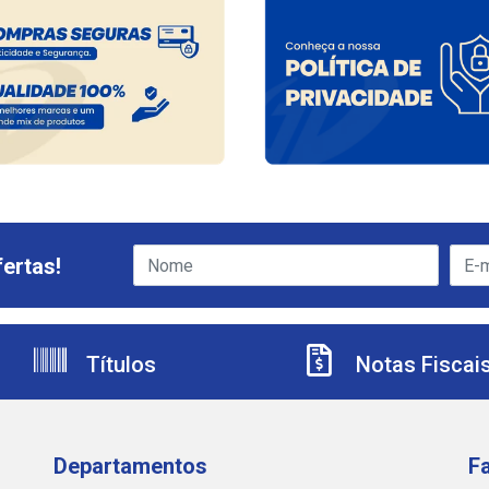
ertas!
Títulos
Notas Fiscai
Departamentos
F