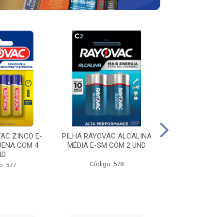
AC ZINCO E-
PILHA RAYOVAC ALCALINA
PILHA RAYOV
UENA COM 4
MÉDIA E-SM COM 2 UND
GRANDE E-SM
ND
Código: 578
Código
o: 577