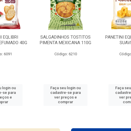
I EQLIBRI
SALGADINHOS TOSTITOS
PANETINI EQ
EFUMADO 40G
PIMENTA MEXICANA 110G
SUAV
o: 6091
Código: 6210
Código
 login ou
Faça seu login ou
Faça seu
e-se para
cadastre-se para
cadastre
reços e
ver preços e
ver pr
prar
comprar
com