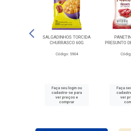
ARTELA + 12
SALGADINHOS TORCIDA
PANETIN
ES COPA DO
CHURRASCO 60G
PRESUNTO D
O 2026
Código: 5904
Códig
: 938765
u login ou
Faça seu login ou
Faça seu
e-se para
cadastre-se para
cadastr
reços e
ver preços e
ver p
mprar
comprar
com