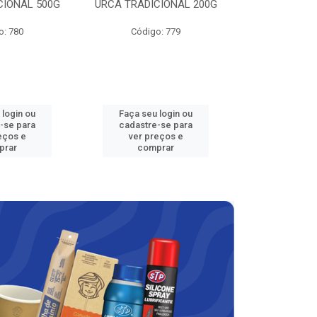
CIONAL 500G
URCA TRADICIONAL 200G
LAVAN
o: 780
Código: 779
Código
 login ou
Faça seu login ou
Faça seu 
-se para
cadastre-se para
cadastre
eços e
ver preços e
ver pr
prar
comprar
comp