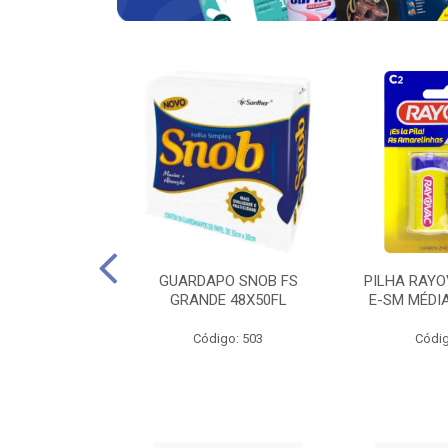
VAC ZINCO E-
GUARDAPO SNOB FS
PILHA RAYO
ITO COM 4 UND
GRANDE 48X50FL
E-SM MÉDI
go: 683
Código: 503
Códig