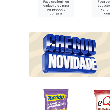
u login ou
Faça seu login ou
Faça seu
e-se para
cadastre-se para
cadastr
reços e
ver preços e
ver p
mprar
comprar
com