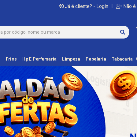
|
Já é cliente? - Login
Não é 
e
Frios
Hp E Perfumaria
Limpeza
Papelaria
Tabacaria