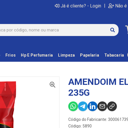
|
Já é cliente? - Login
Não é 
e
Frios
Hp E Perfumaria
Limpeza
Papelaria
Tabacaria
AMENDOIM EL
235G
Código do Fabricante: 30006173
Código: 5890