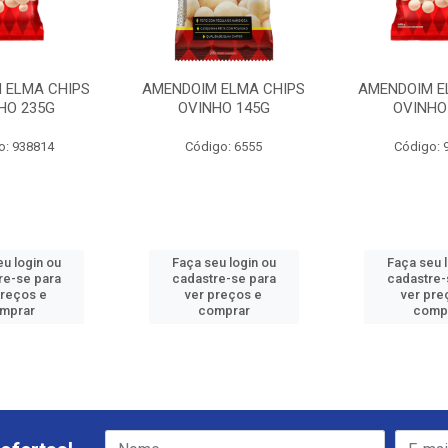
 ELMA CHIPS
AMENDOIM ELMA CHIPS
AMENDOIM E
HO 235G
OVINHO 145G
OVINHO
o: 938814
Código: 6555
Código: 
u login ou
Faça seu login ou
Faça seu 
re-se para
cadastre-se para
cadastre-
preços e
ver preços e
ver pre
mprar
comprar
comp