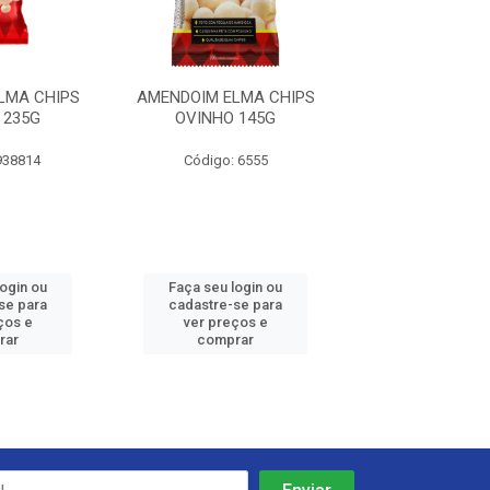
LMA CHIPS
AMENDOIM ELMA CHIPS
AMENDOIM ELM
 235G
OVINHO 145G
OVINHO 2
938814
Código: 6555
Código: 938
login ou
Faça seu login ou
Faça seu log
se para
cadastre-se para
cadastre-se 
ços e
ver preços e
ver preços
rar
comprar
comprar