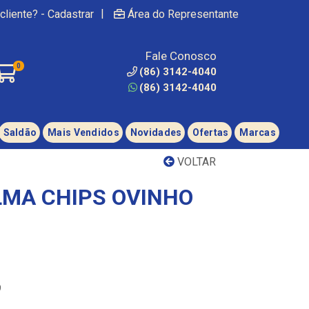
|
cliente? - Cadastrar
Área do Representante
Fale Conosco
0
(86) 3142-4040
(86) 3142-4040
Saldão
Mais Vendidos
Novidades
Ofertas
Marcas
VOLTAR
MA CHIPS OVINHO
9