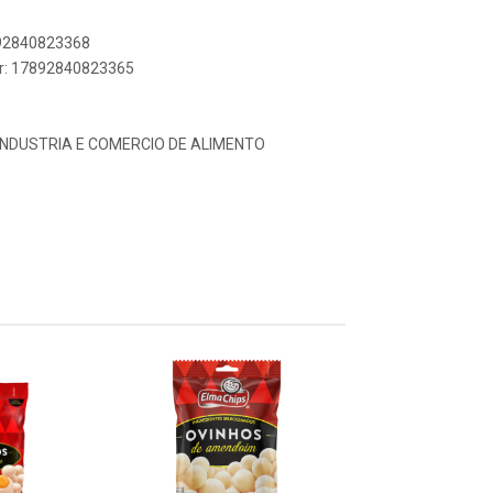
892840823368
er: 17892840823365
INDUSTRIA E COMERCIO DE ALIMENTO