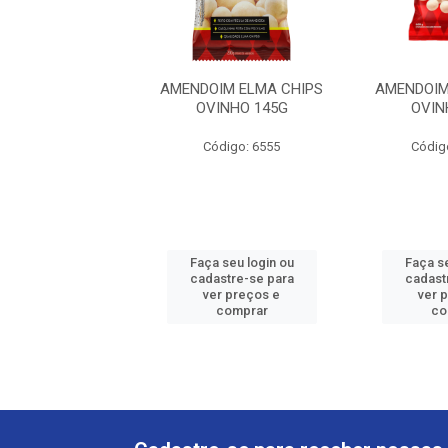
IM ELMA CHIPS
AMENDOIM ELMA CHIPS
AMENDOIM
INHO 235G
OVINHO 145G
OVIN
digo: 938814
Código: 6555
Códig
 seu login ou
Faça seu login ou
Faça se
astre-se para
cadastre-se para
cadast
er preços e
ver preços e
ver 
comprar
comprar
co