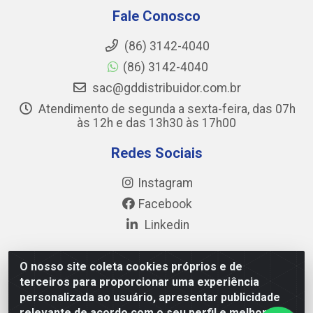
Fale Conosco
(86) 3142-4040
(86) 3142-4040
sac@gddistribuidor.com.br
Atendimento de segunda a sexta-feira, das 07h
às 12h e das 13h30 às 17h00
Redes Sociais
Instagram
Facebook
Linkedin
O nosso site coleta cookies próprios e de
terceiros para proporcionar uma experiência
GD DISTRIBUIDOR DE ALIMENTOS LTDA - Avenida Prefeito
personalizada ao usuário, apresentar publicidade
Wall Ferraz, 17777 - Pedra Miuda, Teresina/PI - CEP 64.038-
relevante de acordo com o seu perfil e melhorar a
030 - CNPJ 35.284.321/0001-40