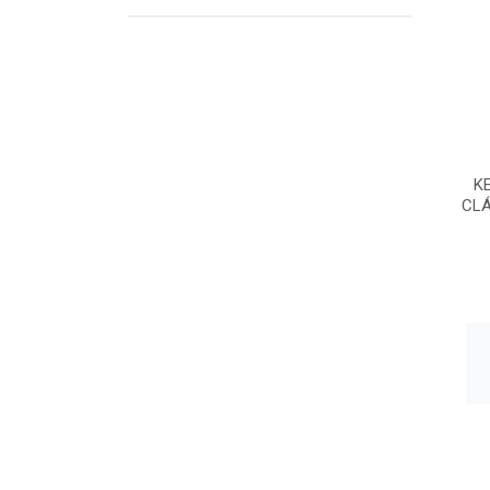
K
CLÁ