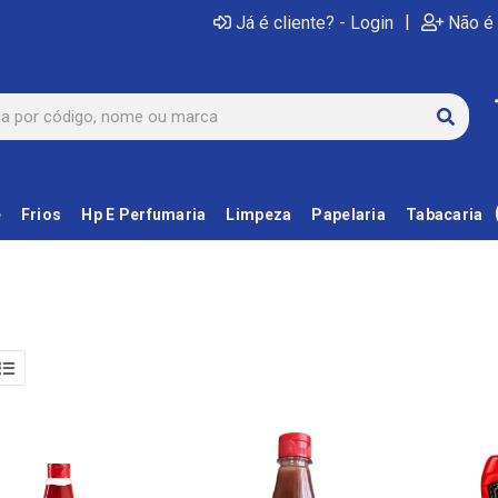
|
Já é cliente? - Login
Não é 
e
Frios
Hp E Perfumaria
Limpeza
Papelaria
Tabacaria