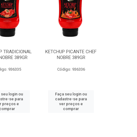
P TRADICIONAL
KETCHUP PICANTE CHEF
NOBRE 389GR
NOBRE 389GR
igo: 936335
Código: 936336
 seu login ou
Faça seu login ou
stre-se para
cadastre-se para
r preços e
ver preços e
comprar
comprar