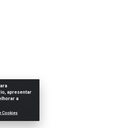
para
io, apresentar
elhorar a
e Cookies