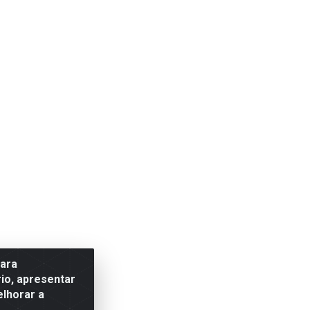
para
io, apresentar
elhorar a