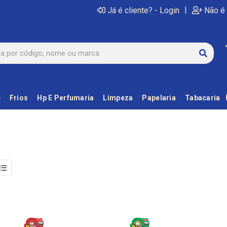
|
Já é cliente? - Login
Não é 
e
Frios
Hp E Perfumaria
Limpeza
Papelaria
Tabacaria