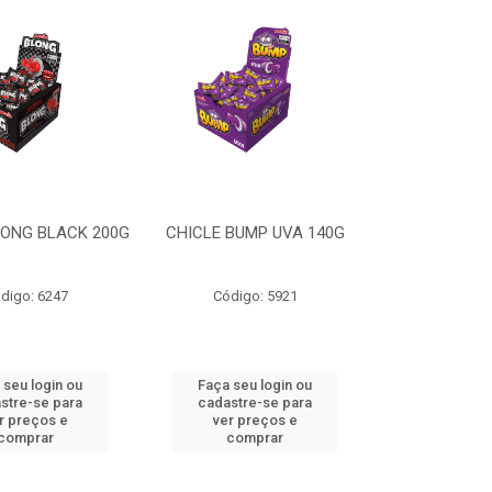
LONG BLACK 200G
CHICLE BUMP UVA 140G
digo: 6247
Código: 5921
 seu login ou
Faça seu login ou
stre-se para
cadastre-se para
r preços e
ver preços e
comprar
comprar