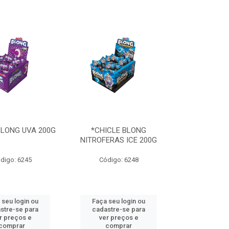
BLONG UVA 200G
*CHICLE BLONG
NITROFERAS ICE 200G
digo: 6245
Código: 6248
 seu login ou
Faça seu login ou
stre-se para
cadastre-se para
r preços e
ver preços e
comprar
comprar