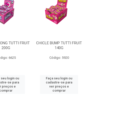
ONG TUTTI FRUIT
CHICLE BUMP TUTTI FRUIT
200G
140G
digo: 6625
Código: 5920
 seu login ou
Faça seu login ou
stre-se para
cadastre-se para
r preços e
ver preços e
comprar
comprar