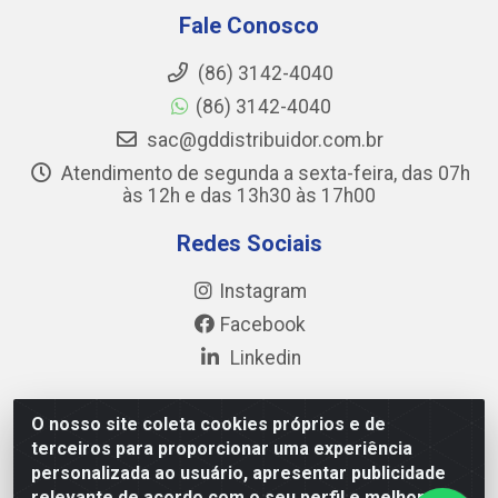
Fale Conosco
(86) 3142-4040
(86) 3142-4040
sac@gddistribuidor.com.br
Atendimento de segunda a sexta-feira, das 07h
às 12h e das 13h30 às 17h00
Redes Sociais
Instagram
Facebook
Linkedin
O nosso site coleta cookies próprios e de
terceiros para proporcionar uma experiência
GD DISTRIBUIDOR DE ALIMENTOS LTDA - Avenida Prefeito
personalizada ao usuário, apresentar publicidade
Wall Ferraz, 17777 - Pedra Miuda, Teresina/PI - CEP 64.038-
relevante de acordo com o seu perfil e melhorar a
030 - CNPJ 35.284.321/0001-40