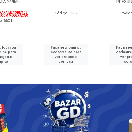
ATA 269ML
PRESUN
 PARA MENORES DE
Código: 5807
Código
IE COM MODERAÇÃO
o: 5634
 login ou
Faça seu login ou
Faça seu
e-se para
cadastre-se para
cadastre
reços e
ver preços e
ver pr
prar
comprar
com