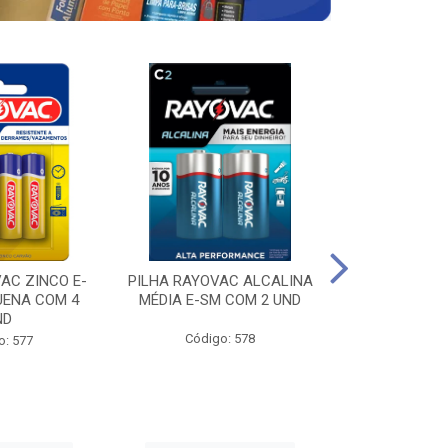
AC ZINCO E-
PILHA RAYOVAC ALCALINA
PILHA RAYOV
UENA COM 4
MÉDIA E-SM COM 2 UND
GRANDE E-SM
ND
Código: 578
Código
o: 577