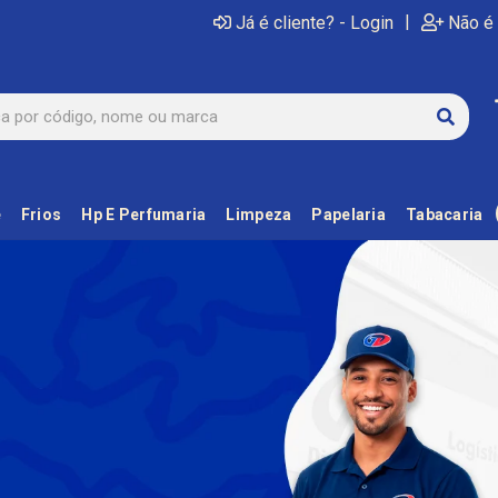
|
Já é cliente? - Login
Não é 
e
Frios
Hp E Perfumaria
Limpeza
Papelaria
Tabacaria