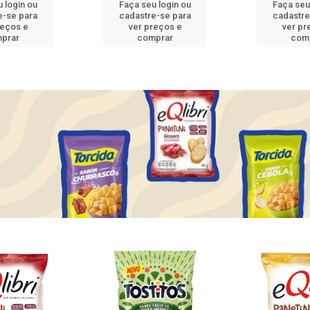
 login ou
Faça seu login ou
Faça seu
e-se para
cadastre-se para
cadastre
reços e
ver preços e
ver pr
prar
comprar
com