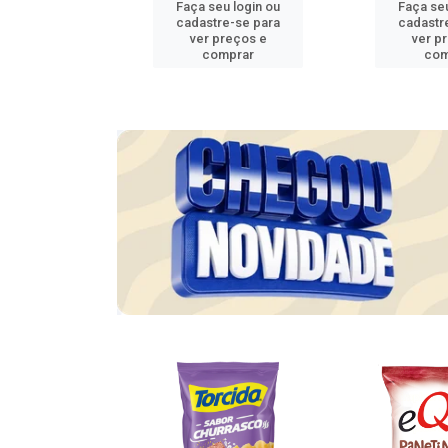
u login ou
Faça seu login ou
Faça seu
e-se para
cadastre-se para
cadastr
reços e
ver preços e
ver p
mprar
comprar
com