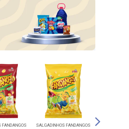
S FANDANGOS
SALGADINHOS FANDANGOS
WHISKY OLD P