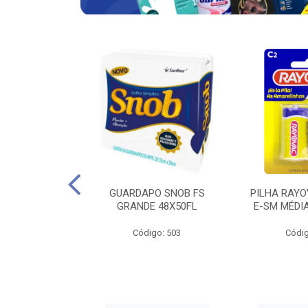
VAC ZINCO E-
GUARDAPO SNOB FS
PILHA RAYO
ITO COM 4 UND
GRANDE 48X50FL
E-SM MÉDI
go: 683
Código: 503
Códig