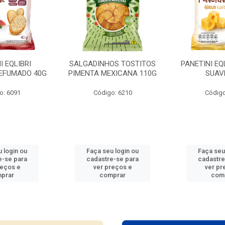
I EQLIBRI
SALGADINHOS TOSTITOS
PANETINI EQ
EFUMADO 40G
PIMENTA MEXICANA 110G
SUAV
o: 6091
Código: 6210
Código
 login ou
Faça seu login ou
Faça seu
e-se para
cadastre-se para
cadastre
reços e
ver preços e
ver pr
prar
comprar
com