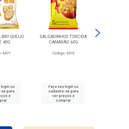
LIBRI QUEIJO
SALGADINHOS TORCIDA
SALGADINHO
E 40G
CAMARÃO 60G
CEBOL
: 6471
Código: 6573
Código
 login ou
Faça seu login ou
Faça seu 
-se para
cadastre-se para
cadastre
eços e
ver preços e
ver pr
prar
comprar
comp