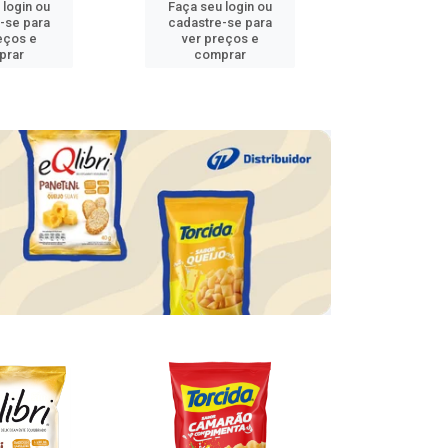
 login ou
Faça seu login ou
Faça seu 
-se para
cadastre-se para
cadastre
eços e
ver preços e
ver pr
prar
comprar
comp