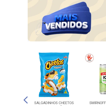
AS EM PASTA
SALGADINHOS CHEETOS
SMIRNOFF