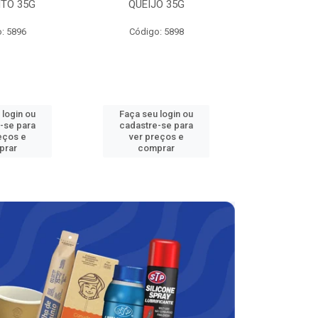
TO 35G
QUEIJO 35G
100
: 5896
Código: 5898
VENDA PROIBIDA 
18 ANOS - APRECI
Código
 login ou
Faça seu login ou
Faça seu 
-se para
cadastre-se para
cadastre
eços e
ver preços e
ver pr
prar
comprar
comp