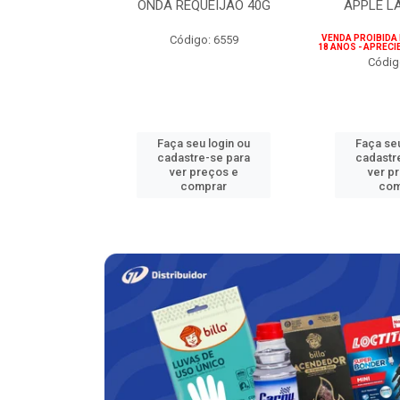
ICIONAL 500G
ONDA REQUEIJÃO 40G
APPLE L
go: 780
Código: 6559
VENDA PROIBIDA
18 ANOS - APREC
Códig
u login ou
Faça seu login ou
Faça seu
e-se para
cadastre-se para
cadastr
reços e
ver preços e
ver p
mprar
comprar
com