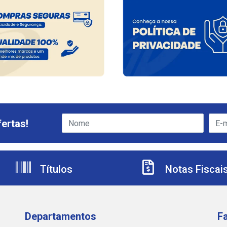
ertas!
Títulos
Notas Fiscai
Departamentos
F