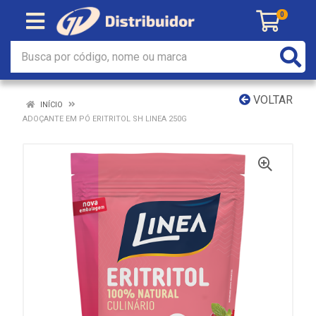
0
VOLTAR
INÍCIO
ADOÇANTE EM PÓ ERITRITOL SH LINEA 250G