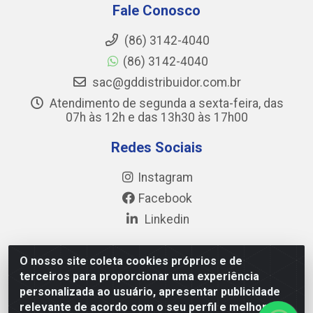
Fale Conosco
(86) 3142-4040
(86) 3142-4040
sac@gddistribuidor.com.br
Atendimento de segunda a sexta-feira, das
07h às 12h e das 13h30 às 17h00
Redes Sociais
Instagram
Facebook
Linkedin
O nosso site coleta cookies próprios e de
terceiros para proporcionar uma experiência
GD DISTRIBUIDOR DE ALIMENTOS LTDA - Avenida
personalizada ao usuário, apresentar publicidade
Prefeito Wall Ferraz, 17777 - Pedra Miuda, Teresina/PI -
relevante de acordo com o seu perfil e melhorar a
CEP 64.038-030 - CNPJ 35.284.321/0001-40