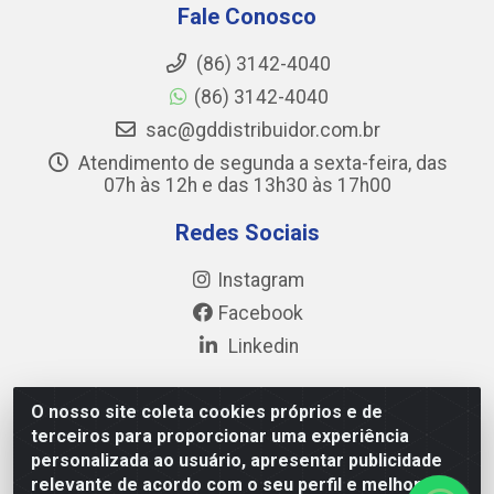
Fale Conosco
(86) 3142-4040
(86) 3142-4040
sac@gddistribuidor.com.br
Atendimento de segunda a sexta-feira, das
07h às 12h e das 13h30 às 17h00
Redes Sociais
Instagram
Facebook
Linkedin
O nosso site coleta cookies próprios e de
terceiros para proporcionar uma experiência
GD DISTRIBUIDOR DE ALIMENTOS LTDA - Avenida
personalizada ao usuário, apresentar publicidade
Prefeito Wall Ferraz, 17777 - Pedra Miuda, Teresina/PI -
relevante de acordo com o seu perfil e melhorar a
CEP 64.038-030 - CNPJ 35.284.321/0001-40