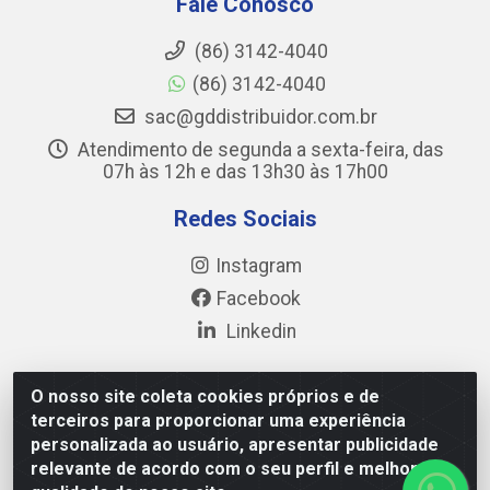
Fale Conosco
(86) 3142-4040
(86) 3142-4040
sac@gddistribuidor.com.br
Atendimento de segunda a sexta-feira, das
07h às 12h e das 13h30 às 17h00
Redes Sociais
Instagram
Facebook
Linkedin
O nosso site coleta cookies próprios e de
terceiros para proporcionar uma experiência
GD DISTRIBUIDOR DE ALIMENTOS LTDA - Avenida
personalizada ao usuário, apresentar publicidade
Prefeito Wall Ferraz, 17777 - Pedra Miuda, Teresina/PI -
relevante de acordo com o seu perfil e melhorar a
CEP 64.038-030 - CNPJ 35.284.321/0001-40