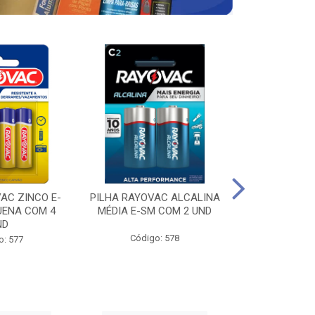
AC ZINCO E-
PILHA RAYOVAC ALCALINA
PILHA RAYOV
UENA COM 4
MÉDIA E-SM COM 2 UND
GRANDE E-SM
ND
Código: 578
Código
o: 577