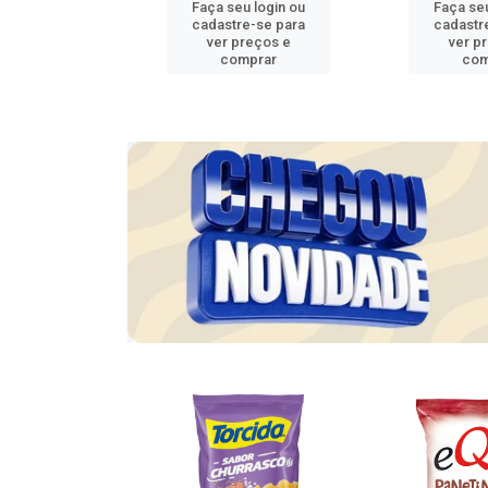
u login ou
Faça seu login ou
Faça seu
e-se para
cadastre-se para
cadastr
reços e
ver preços e
ver p
mprar
comprar
com