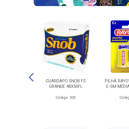
VAC ZINCO E-
GUARDAPO SNOB FS
PILHA RAYO
ITO COM 4 UND
GRANDE 48X50FL
E-SM MÉDI
go: 683
Código: 503
Códig