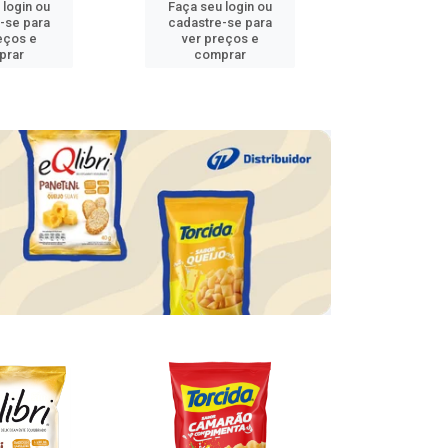
 login ou
Faça seu login ou
Faça seu 
-se para
cadastre-se para
cadastre
eços e
ver preços e
ver pr
prar
comprar
comp