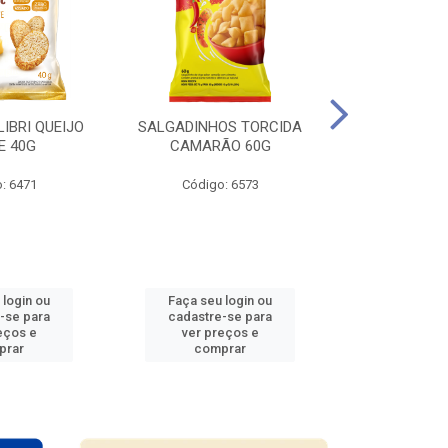
LIBRI QUEIJO
SALGADINHOS TORCIDA
SALGADINHO
E 40G
CAMARÃO 60G
CEBOL
: 6471
Código: 6573
Código
 login ou
Faça seu login ou
Faça seu 
-se para
cadastre-se para
cadastre
eços e
ver preços e
ver pr
prar
comprar
comp