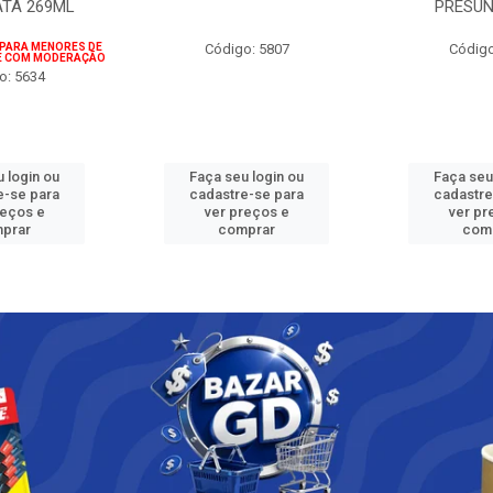
ATA 269ML
PRESUN
 PARA MENORES DE
Código: 5807
Código
IE COM MODERAÇÃO
o: 5634
 login ou
Faça seu login ou
Faça seu
e-se para
cadastre-se para
cadastre
reços e
ver preços e
ver pr
prar
comprar
com