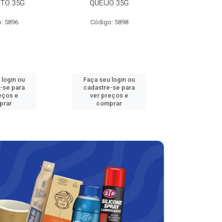
TO 35G
QUEIJO 35G
100
: 5896
Código: 5898
VENDA PROIBIDA 
18 ANOS - APRECI
Código
 login ou
Faça seu login ou
Faça seu 
-se para
cadastre-se para
cadastre
eços e
ver preços e
ver pr
prar
comprar
comp