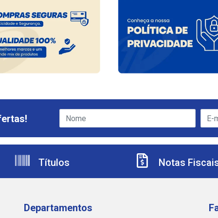
ertas!
Títulos
Notas Fiscai
Departamentos
F