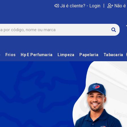
|
Já é cliente? - Login
Não é 
e
Frios
Hp E Perfumaria
Limpeza
Papelaria
Tabacaria