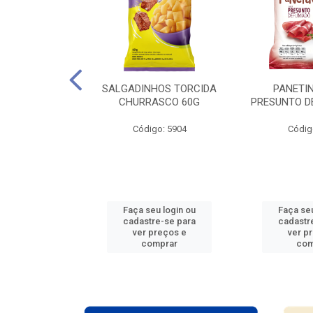
ARTELA + 12
SALGADINHOS TORCIDA
PANETIN
ES COPA DO
CHURRASCO 60G
PRESUNTO D
O 2026
Código: 5904
Códig
: 938765
u login ou
Faça seu login ou
Faça seu
e-se para
cadastre-se para
cadastr
reços e
ver preços e
ver p
mprar
comprar
com