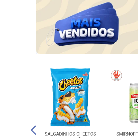
AS EM PASTA
SALGADINHOS CHEETOS
SMIRNOFF