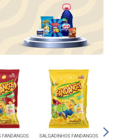
S FANDANGOS
SALGADINHOS FANDANGOS
WHISKY OLD P