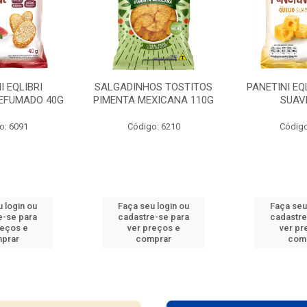
I EQLIBRI
SALGADINHOS TOSTITOS
PANETINI EQ
EFUMADO 40G
PIMENTA MEXICANA 110G
SUAV
o: 6091
Código: 6210
Código
 login ou
Faça seu login ou
Faça seu
e-se para
cadastre-se para
cadastre
reços e
ver preços e
ver pr
prar
comprar
com