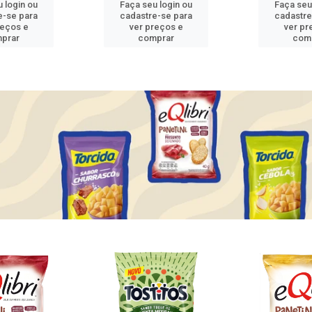
 login ou
Faça seu login ou
Faça seu
e-se para
cadastre-se para
cadastre
reços e
ver preços e
ver pr
prar
comprar
com