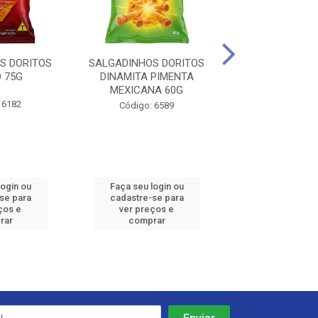
S DORITOS
SALGADINHOS DORITOS
SALGADINHOS 
 75G
DINAMITA PIMENTA
SWEET CHILL
MEXICANA 60G
 6182
Código: 65
Código: 6589
login ou
Faça seu login ou
Faça seu log
se para
cadastre-se para
cadastre-se
ços e
ver preços e
ver preços
rar
comprar
compra