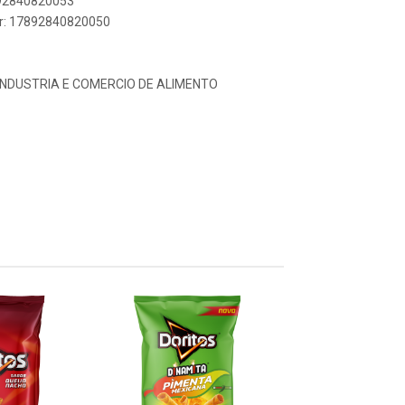
892840820053
er: 17892840820050
INDUSTRIA E COMERCIO DE ALIMENTO