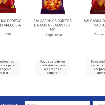
HOS DORITOS
SALGADINHOS DORITOS
SALGADINHO
M PREÇO 37G
DINAMITA FLAMIN HOT
NACHO
60G
go: 6582
Código:
Código: 6590
eu login ou
Faça seu login ou
Faça seu 
re-se para
cadastre-se para
cadastre-
preços e
ver preços e
ver pre
mprar
comprar
comp