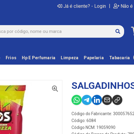
|
Já é cliente? - Login
Não é 
e
Frios
Hp E Perfumaria
Limpeza
Papelaria
Tabacaria
SALGADINHOS
Código do Fabricante: 30005765
Código: 6084
Código NCM: 19059090