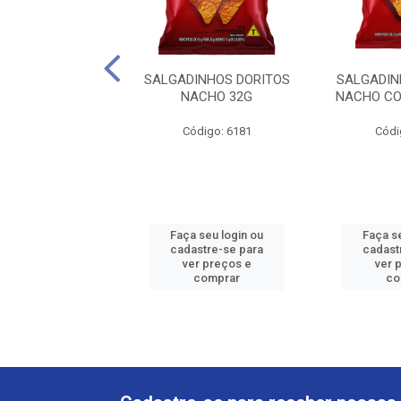
INHOS DORITOS
SALGADINHOS DORITOS
SALGADIN
ACHO 257G
NACHO 32G
NACHO CO
digo: 938661
Código: 6181
Códi
 seu login ou
Faça seu login ou
Faça s
astre-se para
cadastre-se para
cadast
er preços e
ver preços e
ver 
comprar
comprar
co