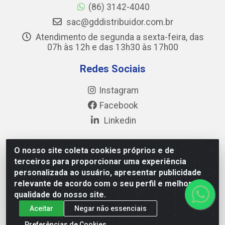
(86) 3142-4040
sac@gddistribuidor.com.br
Atendimento de segunda a sexta-feira, das
07h às 12h e das 13h30 às 17h00
Redes Sociais
Instagram
Facebook
Linkedin
O nosso site coleta cookies próprios e de
terceiros para proporcionar uma experiência
GD DISTRIBUIDOR DE ALIMENTOS LTDA - Avenida
personalizada ao usuário, apresentar publicidade
Prefeito Wall Ferraz, 17777 - Pedra Miuda, Teresina/PI -
relevante de acordo com o seu perfil e melhorar a
CEP 64.038-030 - CNPJ 35.284.321/0001-40
qualidade do nosso site.
Aceitar
Negar não essenciais
Preferências de Cookies