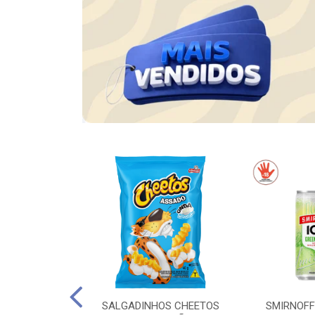
AS EM PASTA
SALGADINHOS CHEETOS
SMIRNOFF