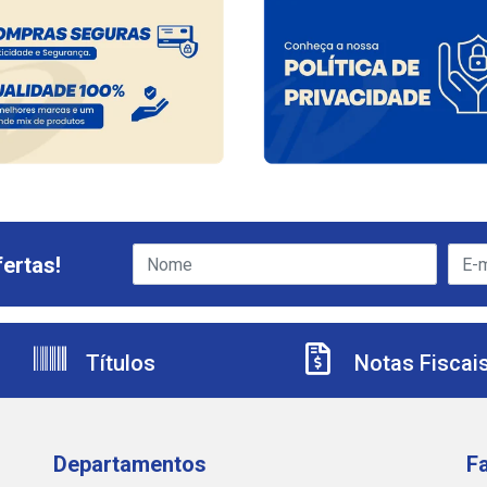
ertas!
Títulos
Notas Fiscai
Departamentos
F