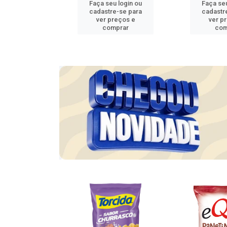
u login ou
Faça seu login ou
Faça seu
e-se para
cadastre-se para
cadastr
reços e
ver preços e
ver p
mprar
comprar
com