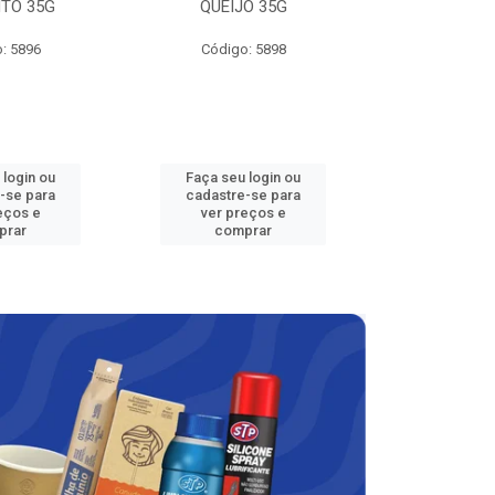
TO 35G
QUEIJO 35G
100
: 5896
Código: 5898
VENDA PROIBIDA 
18 ANOS - APRECI
Código
 login ou
Faça seu login ou
Faça seu 
-se para
cadastre-se para
cadastre
eços e
ver preços e
ver pr
prar
comprar
comp