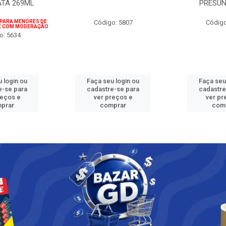
ATA 269ML
PRESUN
 PARA MENORES DE
Código: 5807
Código
IE COM MODERAÇÃO
o: 5634
 login ou
Faça seu login ou
Faça seu
e-se para
cadastre-se para
cadastre
reços e
ver preços e
ver pr
prar
comprar
com