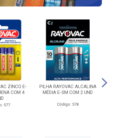
AC ZINCO E-
PILHA RAYOVAC ALCALINA
PILHA RAYOV
UENA COM 4
MÉDIA E-SM COM 2 UND
GRANDE E-SM
ND
Código: 578
Código
o: 577