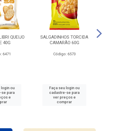
LIBRI QUEIJO
SALGADINHOS TORCIDA
SALGADINHO
E 40G
CAMARÃO 60G
CEBOL
: 6471
Código: 6573
Código
 login ou
Faça seu login ou
Faça seu 
-se para
cadastre-se para
cadastre
eços e
ver preços e
ver pr
prar
comprar
comp