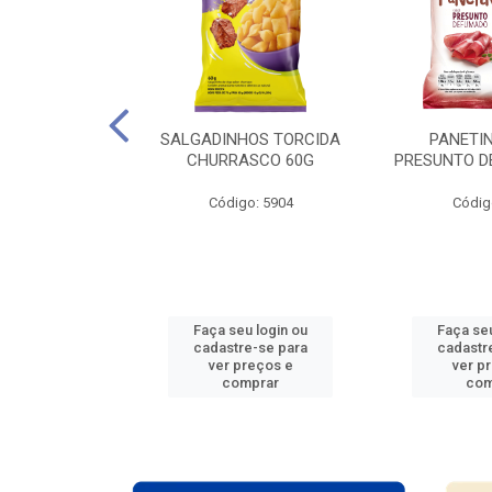
ARTELA + 12
SALGADINHOS TORCIDA
PANETIN
ES COPA DO
CHURRASCO 60G
PRESUNTO D
O 2026
Código: 5904
Códig
: 938765
u login ou
Faça seu login ou
Faça seu
e-se para
cadastre-se para
cadastr
reços e
ver preços e
ver p
mprar
comprar
com