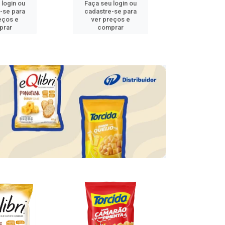
 login ou
Faça seu login ou
Faça seu 
-se para
cadastre-se para
cadastre
eços e
ver preços e
ver pr
prar
comprar
comp