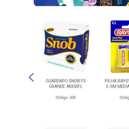
VAC ZINCO E-
GUARDAPO SNOB FS
PILHA RAYO
ITO COM 4 UND
GRANDE 48X50FL
E-SM MÉDI
go: 683
Código: 503
Códig