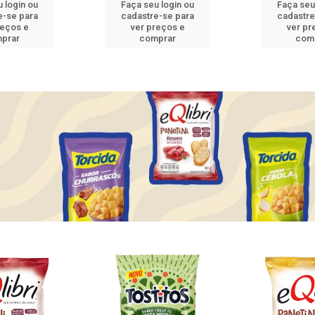
 login ou
Faça seu login ou
Faça seu
e-se para
cadastre-se para
cadastre
reços e
ver preços e
ver pr
prar
comprar
com