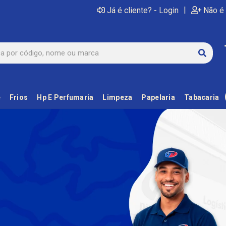
|
Já é cliente? - Login
Não é 
e
Frios
Hp E Perfumaria
Limpeza
Papelaria
Tabacaria