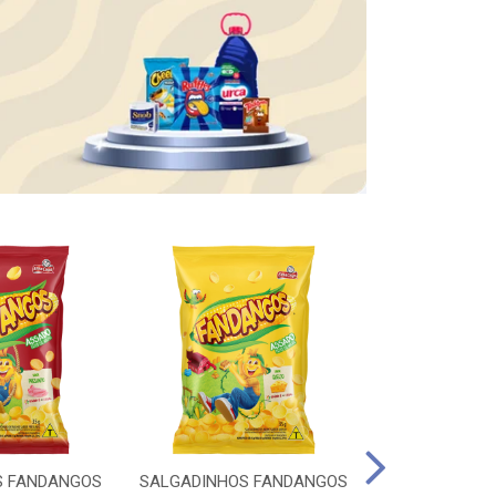
S FANDANGOS
SALGADINHOS FANDANGOS
WHISKY OLD P