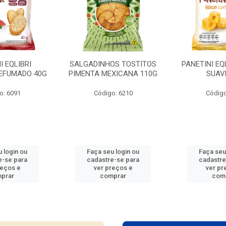
I EQLIBRI
SALGADINHOS TOSTITOS
PANETINI EQ
EFUMADO 40G
PIMENTA MEXICANA 110G
SUAV
o: 6091
Código: 6210
Código
 login ou
Faça seu login ou
Faça seu
e-se para
cadastre-se para
cadastre
reços e
ver preços e
ver pr
prar
comprar
com