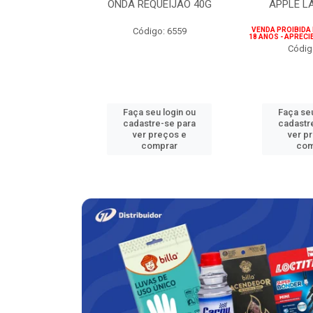
ICIONAL 500G
ONDA REQUEIJÃO 40G
APPLE L
go: 780
Código: 6559
VENDA PROIBIDA
18 ANOS - APREC
Códig
u login ou
Faça seu login ou
Faça seu
e-se para
cadastre-se para
cadastr
reços e
ver preços e
ver p
mprar
comprar
com