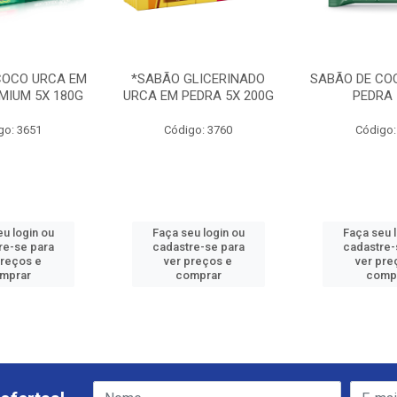
COCO URCA EM
*SABÃO GLICERINADO
SABÃO DE CO
MIUM 5X 180G
URCA EM PEDRA 5X 200G
PEDRA 
go: 3651
Código: 3760
Código:
u login ou
Faça seu login ou
Faça seu 
re-se para
cadastre-se para
cadastre-
preços e
ver preços e
ver pre
mprar
comprar
comp