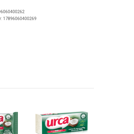
896060400262
er: 17896060400269