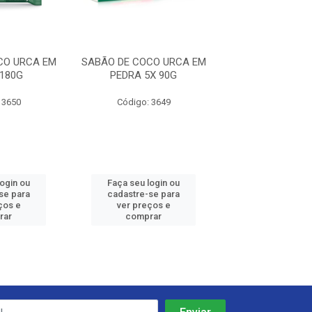
CO URCA EM
SABÃO DE COCO URCA EM
SABÃO DE COCO
180G
PEDRA 5X 90G
PEDRA PREMIUM
 3650
Código: 3649
Código: 36
login ou
Faça seu login ou
Faça seu log
se para
cadastre-se para
cadastre-se 
ços e
ver preços e
ver preços
rar
comprar
comprar