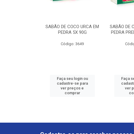
E COCO URCA EM
SABÃO DE COCO URCA EM
SABÃO DE 
EDRA 180G
PEDRA 5X 90G
PEDRA PRE
ódigo: 3650
Código: 3649
Códi
 seu login ou
Faça seu login ou
Faça se
astre-se para
cadastre-se para
cadast
er preços e
ver preços e
ver 
comprar
comprar
co