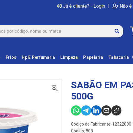
|
Já é cliente? - Login
Não é 
e
Frios
Hp E Perfumaria
Limpeza
Papelaria
Tabacaria
SABÃO EM PA
500G
Código do Fabricante: 12322000
Código: 808