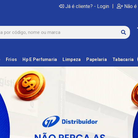
|
Já é cliente? - Login
Não é 
e
Frios
Hp E Perfumaria
Limpeza
Papelaria
Tabacaria