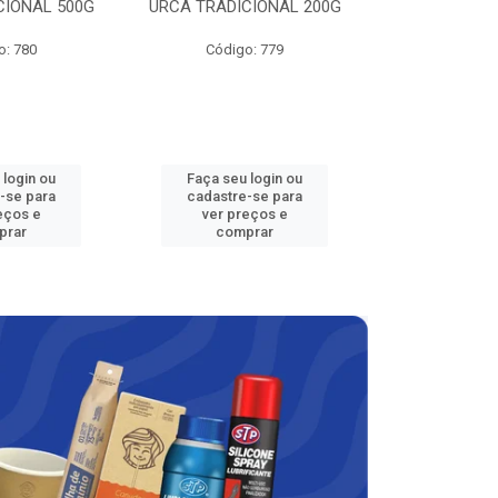
CIONAL 500G
URCA TRADICIONAL 200G
LAVAN
o: 780
Código: 779
Código
 login ou
Faça seu login ou
Faça seu 
-se para
cadastre-se para
cadastre
eços e
ver preços e
ver pr
prar
comprar
comp