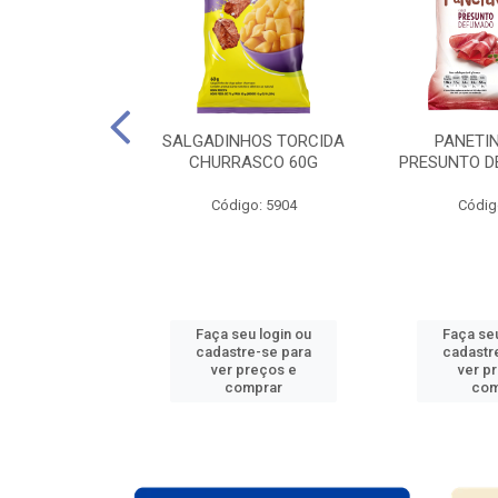
ARTELA + 12
SALGADINHOS TORCIDA
PANETIN
ES COPA DO
CHURRASCO 60G
PRESUNTO D
O 2026
Código: 5904
Códig
: 938765
u login ou
Faça seu login ou
Faça seu
e-se para
cadastre-se para
cadastr
reços e
ver preços e
ver p
mprar
comprar
com