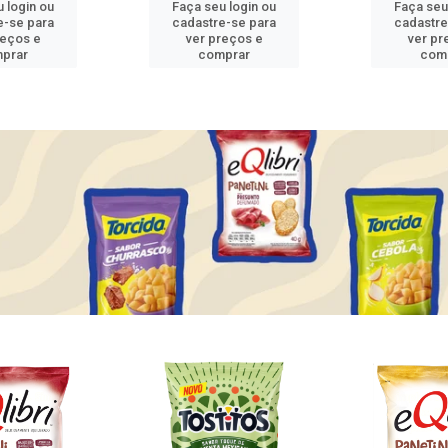
 login ou
Faça seu login ou
Faça seu
e-se para
cadastre-se para
cadastre
reços e
ver preços e
ver pr
prar
comprar
com