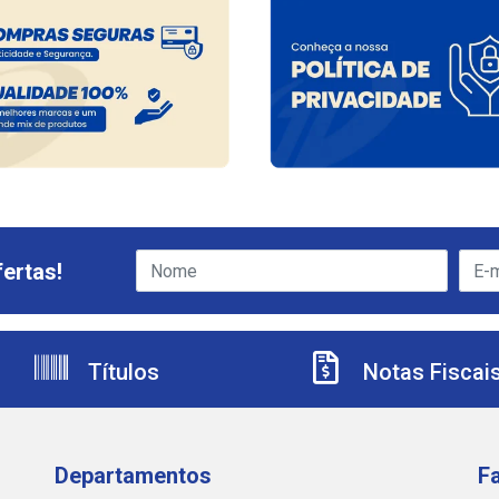
ertas!
Títulos
Notas Fiscai
Departamentos
F