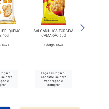
LIBRI QUEIJO
SALGADINHOS TORCIDA
SALGADINHO
E 40G
CAMARÃO 60G
CEBOL
: 6471
Código: 6573
Código
 login ou
Faça seu login ou
Faça seu 
-se para
cadastre-se para
cadastre
eços e
ver preços e
ver pr
prar
comprar
comp