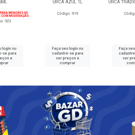
5ML
URCA AZUL 1L
URCA TRADI
 PARA MENORES DE
Código: 919
Códig
IE COM MODERAÇÃO
o: 923
 login ou
Faça seu login ou
Faça seu
e-se para
cadastre-se para
cadastre
reços e
ver preços e
ver pr
prar
comprar
com