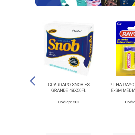
VAC ZINCO E-
GUARDAPO SNOB FS
PILHA RAYO
ITO COM 4 UND
GRANDE 48X50FL
E-SM MÉDI
go: 683
Código: 503
Códig