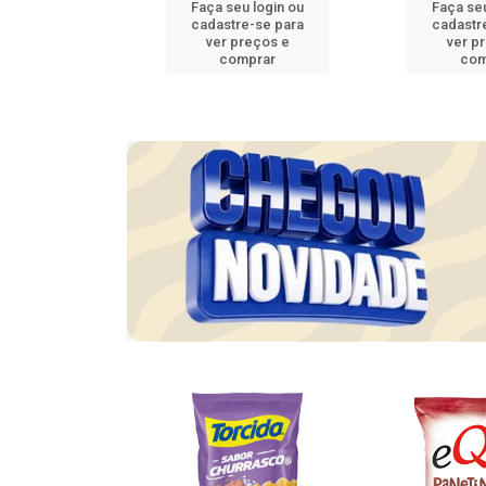
u login ou
Faça seu login ou
Faça seu
e-se para
cadastre-se para
cadastr
reços e
ver preços e
ver p
mprar
comprar
com