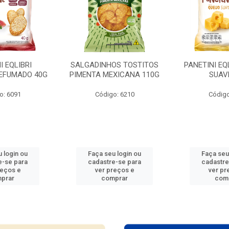
I EQLIBRI
SALGADINHOS TOSTITOS
PANETINI EQ
EFUMADO 40G
PIMENTA MEXICANA 110G
SUAV
o: 6091
Código: 6210
Código
 login ou
Faça seu login ou
Faça seu
e-se para
cadastre-se para
cadastre
reços e
ver preços e
ver pr
prar
comprar
com