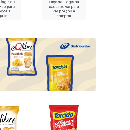
 login ou
Faça seu login ou
Faça seu 
-se para
cadastre-se para
cadastre
eços e
ver preços e
ver pr
prar
comprar
comp