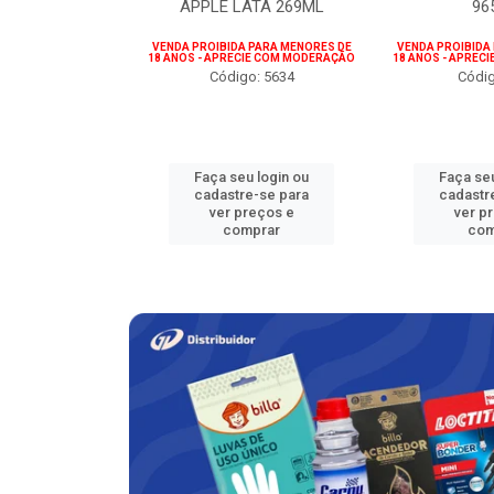
NTO 35G
APPLE LATA 269ML
96
o: 5896
VENDA PROIBIDA PARA MENORES DE
VENDA PROIBIDA
18 ANOS - APRECIE COM MODERAÇÃO
18 ANOS - APREC
Código: 5634
Códig
u login ou
Faça seu login ou
Faça seu
e-se para
cadastre-se para
cadastr
reços e
ver preços e
ver p
mprar
comprar
com