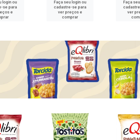
 login ou
Faça seu login ou
Faça seu
e-se para
cadastre-se para
cadastre
reços e
ver preços e
ver pr
prar
comprar
com