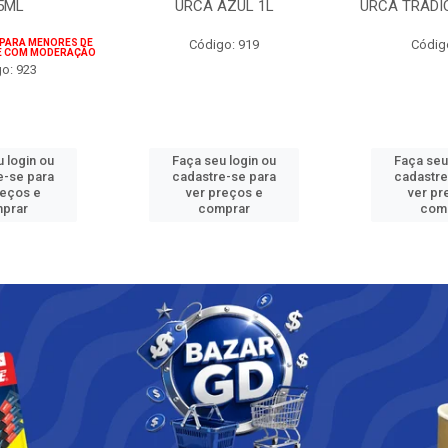
5ML
URCA AZUL 1L
URCA TRADI
 PARA MENORES DE
Código: 919
Códig
IE COM MODERAÇÃO
o: 923
 login ou
Faça seu login ou
Faça seu
e-se para
cadastre-se para
cadastre
reços e
ver preços e
ver pr
prar
comprar
com