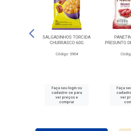
ARTELA + 12
SALGADINHOS TORCIDA
PANETIN
ES COPA DO
CHURRASCO 60G
PRESUNTO D
O 2026
Código: 5904
Códig
: 938765
u login ou
Faça seu login ou
Faça seu
e-se para
cadastre-se para
cadastr
reços e
ver preços e
ver p
mprar
comprar
com