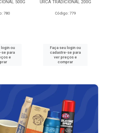
CIONAL 500G
URCA TRADICIONAL 200G
LAVAN
o: 780
Código: 779
Código
 login ou
Faça seu login ou
Faça seu 
-se para
cadastre-se para
cadastre
eços e
ver preços e
ver pr
prar
comprar
comp