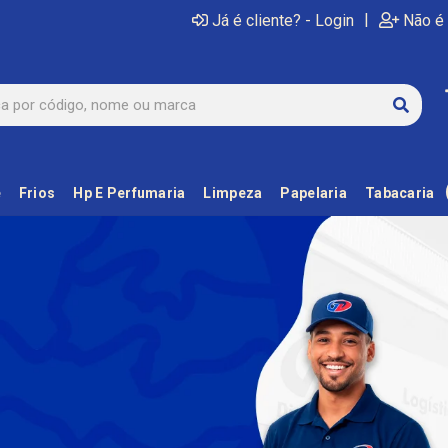
|
Já é cliente? - Login
Não é 
e
Frios
Hp E Perfumaria
Limpeza
Papelaria
Tabacaria