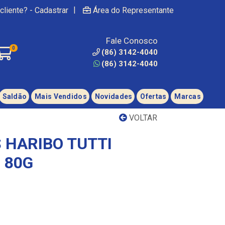
|
cliente? - Cadastrar
Área do Representante
Fale Conosco
0
(86) 3142-4040
(86) 3142-4040
Saldão
Mais Vendidos
Novidades
Ofertas
Marcas
VOLTAR
 HARIBO TUTTI
 80G