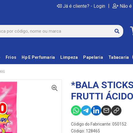
|
Já é cliente? - Login
Não é 
e
Frios
Hp E Perfumaria
Limpeza
Papelaria
Tabacaria
80G
*BALA STICKS
FRUTTI ÁCIDO
Código do Fabricante: 050152
Código: 128465