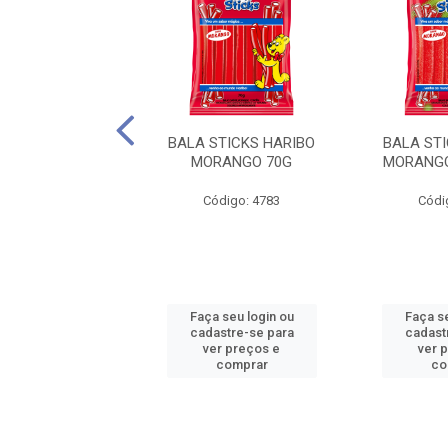
STICKS HARIBO
BALA STICKS HARIBO
BALA ST
LIMONADA 70G
MORANGO 70G
MORANGO
ódigo: 4812
Código: 4783
Códi
 seu login ou
Faça seu login ou
Faça se
astre-se para
cadastre-se para
cadast
er preços e
ver preços e
ver 
comprar
comprar
co