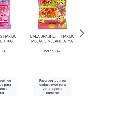
S HARIBO
BALA SPAGHETTI HARIBO
*BALA STICKS
IDO 70G
MELÃO E MELANCIA 75G
HOT WHEELS M
70G
 5063
Código: 5620
Código: 925
login ou
Faça seu login ou
Faça seu log
se para
cadastre-se para
cadastre-se 
ços e
ver preços e
ver preços
rar
comprar
comprar