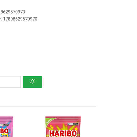
898629570973
er: 17898629570970