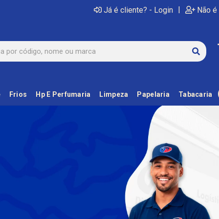
|
Já é cliente? - Login
Não é 
e
Frios
Hp E Perfumaria
Limpeza
Papelaria
Tabacaria