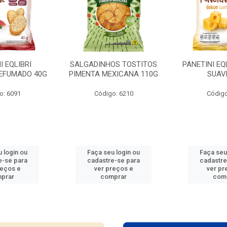
I EQLIBRI
SALGADINHOS TOSTITOS
PANETINI EQ
EFUMADO 40G
PIMENTA MEXICANA 110G
SUAV
o: 6091
Código: 6210
Código
 login ou
Faça seu login ou
Faça seu
e-se para
cadastre-se para
cadastre
reços e
ver preços e
ver pr
prar
comprar
com