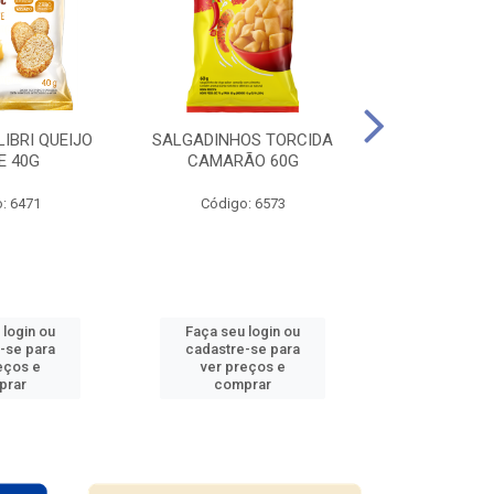
LIBRI QUEIJO
SALGADINHOS TORCIDA
SALGADINHO
E 40G
CAMARÃO 60G
CEBOL
: 6471
Código: 6573
Código
 login ou
Faça seu login ou
Faça seu 
-se para
cadastre-se para
cadastre
eços e
ver preços e
ver pr
prar
comprar
comp