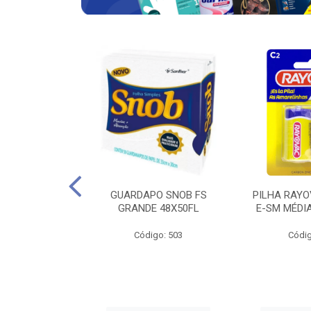
VAC ZINCO E-
GUARDAPO SNOB FS
PILHA RAYO
ITO COM 4 UND
GRANDE 48X50FL
E-SM MÉDI
go: 683
Código: 503
Códig