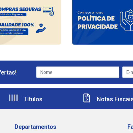
ertas!
Títulos
Notas Fiscai
Departamentos
F