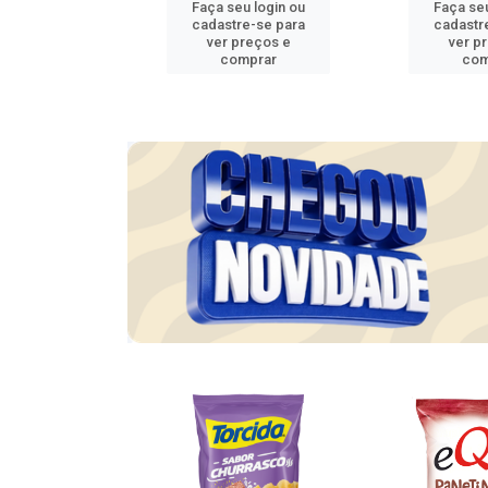
u login ou
Faça seu login ou
Faça seu
e-se para
cadastre-se para
cadastr
reços e
ver preços e
ver p
mprar
comprar
com