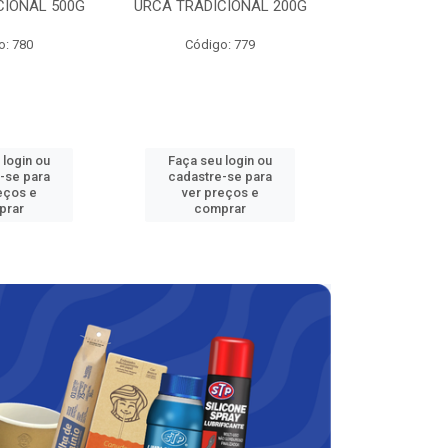
CIONAL 500G
URCA TRADICIONAL 200G
LAVAN
o: 780
Código: 779
Código
 login ou
Faça seu login ou
Faça seu 
-se para
cadastre-se para
cadastre
eços e
ver preços e
ver pr
prar
comprar
comp