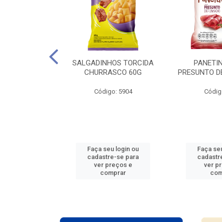
ARTELA + 12
SALGADINHOS TORCIDA
PANETIN
ES COPA DO
CHURRASCO 60G
PRESUNTO D
O 2026
Código: 5904
Códig
: 938765
u login ou
Faça seu login ou
Faça seu
e-se para
cadastre-se para
cadastr
reços e
ver preços e
ver p
mprar
comprar
com