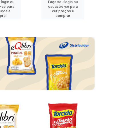
 login ou
Faça seu login ou
Faça seu 
-se para
cadastre-se para
cadastre
eços e
ver preços e
ver pr
prar
comprar
comp