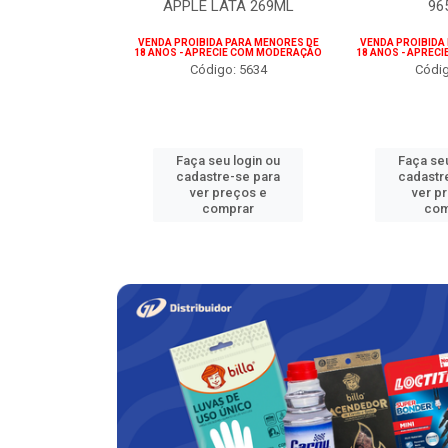
NTO 35G
APPLE LATA 269ML
96
o: 5896
VENDA PROIBIDA PARA MENORES DE
VENDA PROIBIDA
18 ANOS - APRECIE COM MODERAÇÃO
18 ANOS - APREC
Código: 5634
Códig
u login ou
Faça seu login ou
Faça seu
e-se para
cadastre-se para
cadastr
reços e
ver preços e
ver p
mprar
comprar
com