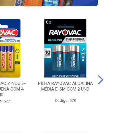
AC ZINCO E-
PILHA RAYOVAC ALCALINA
PILHA RAYOV
UENA COM 4
MÉDIA E-SM COM 2 UND
GRANDE E-SM
ND
Código: 578
Código
o: 577