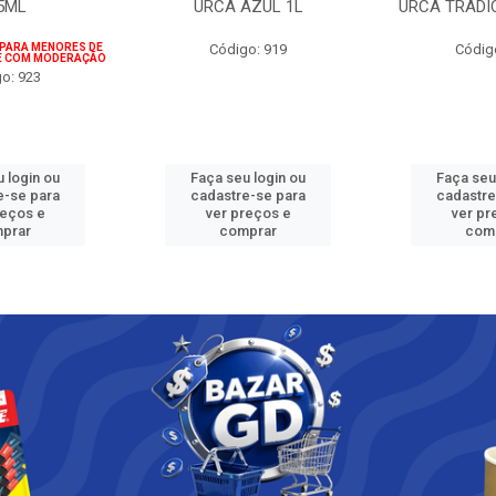
5ML
URCA AZUL 1L
URCA TRADI
 PARA MENORES DE
Código: 919
Códig
IE COM MODERAÇÃO
o: 923
 login ou
Faça seu login ou
Faça seu
e-se para
cadastre-se para
cadastre
reços e
ver preços e
ver pr
prar
comprar
com